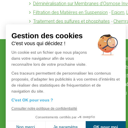
Déminéralisation sur Membranes d'Osmose Inv
Filtration des Matières en Suspension
-
Eqiom
,
Traitement des sulfures et phosphates
-
Chemr
Gestion des cookies
C'est vous qui décidez !
Un cookie est un fichier que nous plaçons
Savoir-faire et valeurs
Marque
dans votre navigateur afin de vous
reconnaître lors de votre prochaine visite.
Engagements
Produit
Ces traceurs permettent de personnaliser les contenus
Actualités
Contact
proposés, d'adapter les publicités à vos centres d'intérêts et
Références
Demand
de réaliser des statistiques de fréquentation et de
navigation du site.
Industries
Plan du 
C'est OK pour vous ?
Consulter notre politique de confidentialité
Consentements certifiés par
Non merci
Je paramètre
OK pour moi