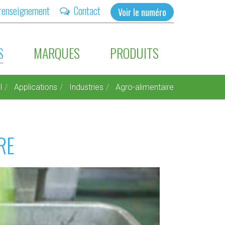
renseignement
Contact
Voir le numéro
S
MARQUES
PRODUITS
l
Applications
Industries
Agro-alimentaire
RE