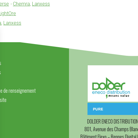
erse
-
Chemra
,
Lanxess
LightOre
a
,
Lanxess
s
s
e de renseignement
site
DOLDER ENECO DISTRIBUTIO
801, Avenue des Champs Blan
Bâtiment Flexo – Rennes Digital