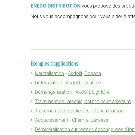
ENECO DISTRIBUTION
vous propose des produits 
Nous vous accompagnons pour vous aider à attein
Exemples d'applications :
Neutralisation
-
Akdolit
,
Oceana
Déferrisation
-
Akdolit
,
LightOre
Démanganisation
-
Akdolit
,
LightOre
Traitement de l'arsenic, antimoine et sélénium
-
Traitement des pesticides
-
Donau Carbon
Adoucissement
-
Chemra
,
Lanxess
Déminéralisation sur résines échangeuses d'ion