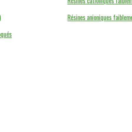
Résines cationiques faible
)
Résines anioniques faiblem
oqués