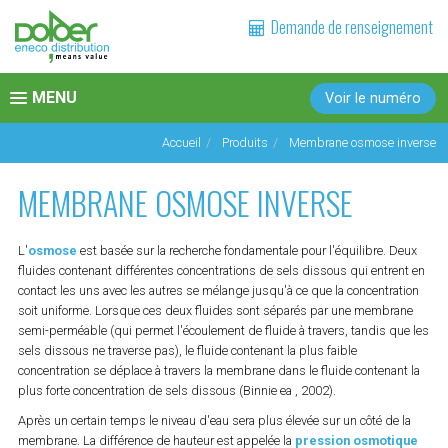
Demande de renseignement
MENU
Voir le numéro
Toggle
navigation
Accueil
Produits
Membrane osmose inverse
MEMBRANE OSMOSE INVERSE
L'
osmose
est basée sur la recherche fondamentale pour l'équilibre. Deux
fluides contenant différentes concentrations de sels dissous qui entrent en
contact les uns avec les autres se mélange jusqu'à ce que la concentration
soit uniforme. Lorsque ces deux fluides sont séparés par une membrane
semi-perméable (qui permet l'écoulement de fluide à travers, tandis que les
sels dissous ne traverse pas), le fluide contenant la plus faible
concentration se déplace à travers la membrane dans le fluide contenant la
plus forte concentration de sels dissous (Binnie ea , 2002).
Après un certain temps le niveau d'eau sera plus élevée sur un côté de la
membrane. La différence de hauteur est appelée la
pression osmotique