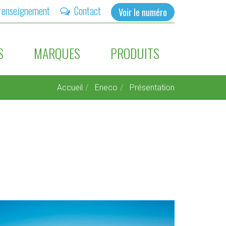
renseignement
Contact
Voir le numéro
S
MARQUES
PRODUITS
Accueil
Eneco
Présentation