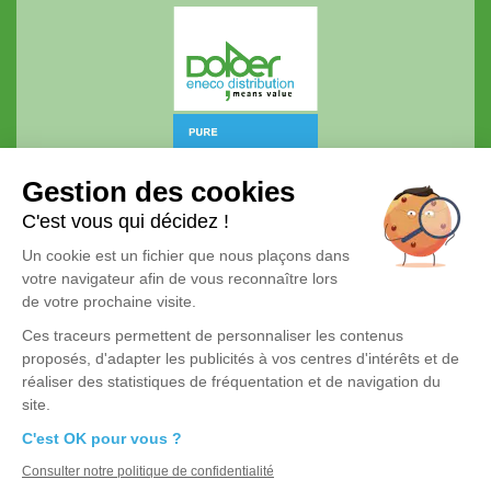
DOLDER ENECO DISTRIBUTION
Gestion des cookies
801, Avenue des Champs Blancs
Bâtiment Flexo – Rennes Digital Park
C'est vous qui décidez !
35510 CESSON-SÉVIGNÉ
Un cookie est un fichier que nous plaçons dans
votre navigateur afin de vous reconnaître lors
Voir le numéro
de votre prochaine visite.
Ces traceurs permettent de personnaliser les contenus
proposés, d'adapter les publicités à vos centres d'intérêts et de
réaliser des statistiques de fréquentation et de navigation du
© 2022 Eneco Distribution
site.
Réalisation
C'est OK pour vous ?
Mentions légales
Consulter notre politique de confidentialité
Politique de confidentialité