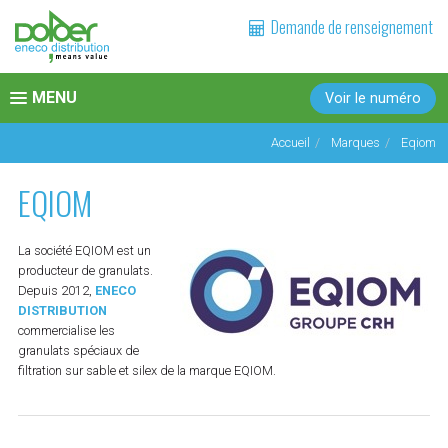
Demande de renseignement
MENU
Voir le numéro
Toggle
navigation
Accueil
Marques
Eqiom
EQIOM
La société EQIOM est un
producteur de granulats.
Depuis 2012,
ENECO
DISTRIBUTION
commercialise les
granulats spéciaux de
filtration sur sable et silex de la marque EQIOM.