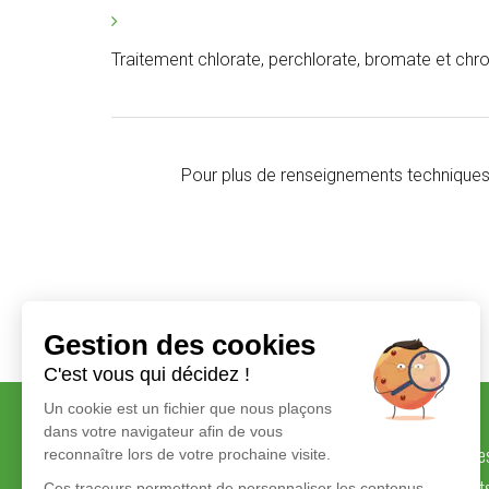
Traitement chlorate, perchlorate, bromate et ch
Pour plus de renseignements techniques
Gestion des cookies
C'est vous qui décidez !
Un cookie est un fichier que nous plaçons
dans votre navigateur afin de vous
Savoir-faire et valeurs
Marque
reconnaître lors de votre prochaine visite.
Engagements
Produit
Ces traceurs permettent de personnaliser les contenus