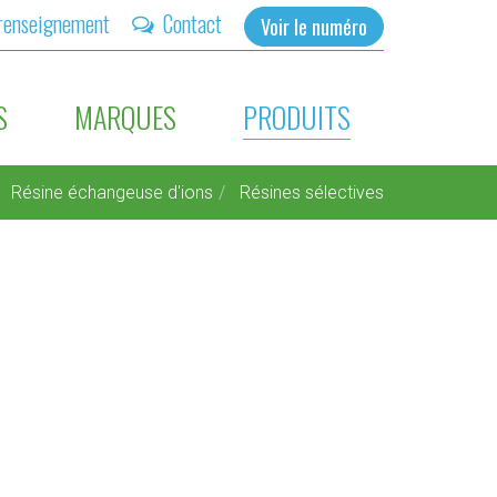
renseignement
Contact
Voir le numéro
S
MARQUES
PRODUITS
Résine échangeuse d'ions
Résines sélectives